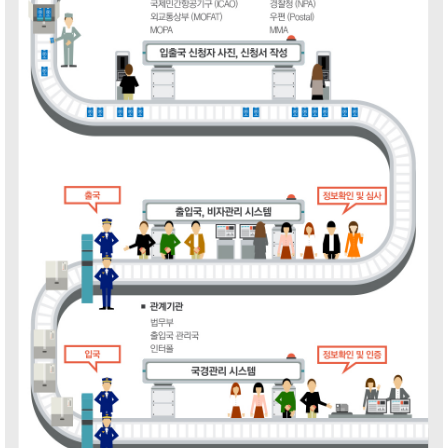
ALL
Isometric
Web
Print
Motion
Interactive
Others