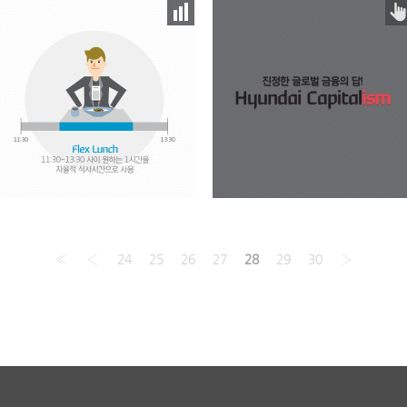
«
‹
24
25
26
27
28
29
30
›
u