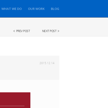
WHAT WE DO
OUR WORK
BLOG
PREV POST
NEXT POST
2015.12.14