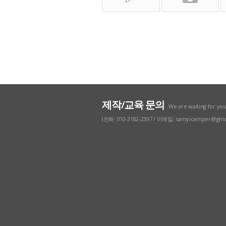
제작/교육 문의
We are waiting for yo
(전화: 010-3182-2397 / 이메일: samyicamper@gma