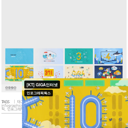
TAGS:
태그:
design
,
GIGA인터넷
,
graphic
,
infographic
,
infographicworks
,
KT
,
motion
,
그래픽
,
디자인
,
모션
,
모션그래픽
,
인포그래
픽
,
인포그래픽웍스