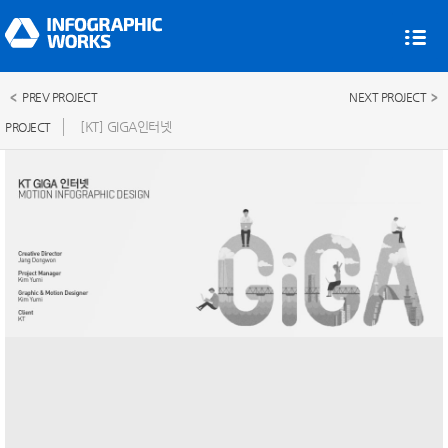
ALL
Isometric
Web
Print
Motion
PREV PROJECT
NEXT PROJECT
Interactive
Others
[KT] GIGA인터넷
PROJECT