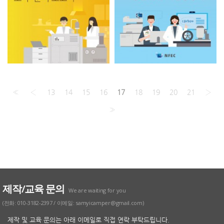
«
‹
13
14
15
16
17
18
19
20
21
›
»
제작/교육 문의
We are waiting for you
(전화: 010-3182-2397 / 이메일: samyicamper@gmail.com)
제작 및 교육 문의는 아래 이메일로 직접 연락 부탁드립니다.