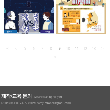
«
‹
5
6
7
8
9
10
11
12
13
›
»
제작/교육 문의
We are waiting for you
(전화: 010-3182-2397 / 이메일: samyicamper@gmail.com)