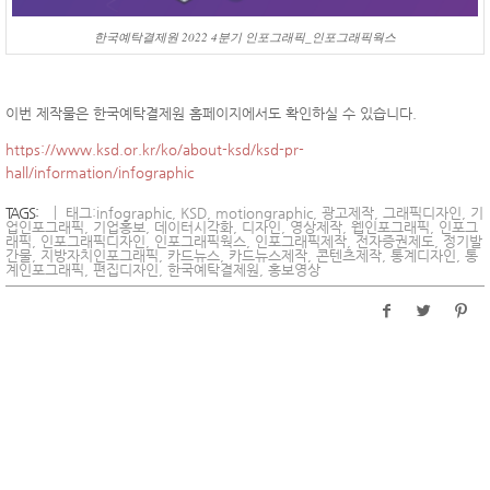
한국예탁결제원 2022 4분기 인포그래픽_인포그래픽웍스
이번 제작물은 한국예탁결제원 홈페이지에서도 확인하실 수 있습니다.
https://www.ksd.or.kr/ko/about-ksd/ksd-pr-
hall/information/infographic
TAGS:
태그:
infographic
,
KSD
,
motiongraphic
,
광고제작
,
그래픽디자인
,
기
업인포그래픽
,
기업홍보
,
데이터시각화
,
디자인
,
영상제작
,
웹인포그래픽
,
인포그
래픽
,
인포그래픽디자인
,
인포그래픽웍스
,
인포그래픽제작
,
전자증권제도
,
정기발
간물
,
지방자치인포그래픽
,
카드뉴스
,
카드뉴스제작
,
콘텐츠제작
,
통계디자인
,
통
계인포그래픽
,
편집디자인
,
한국예탁결제원
,
홍보영상