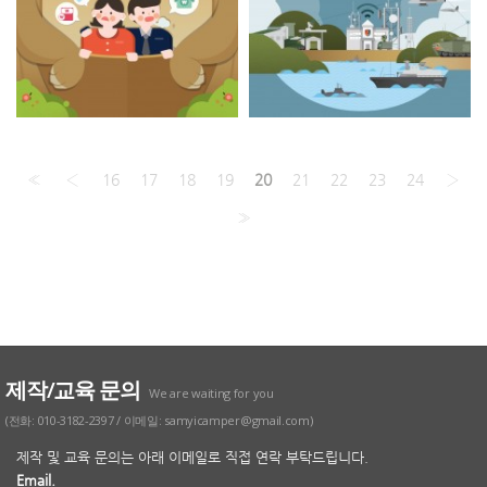
«
‹
16
17
18
19
20
21
22
23
24
›
»
제작/교육 문의
We are waiting for you
(전화: 010-3182-2397 / 이메일: samyicamper@gmail.com)
제작 및 교육 문의는 아래 이메일로 직접 연락 부탁드립니다.
Email.