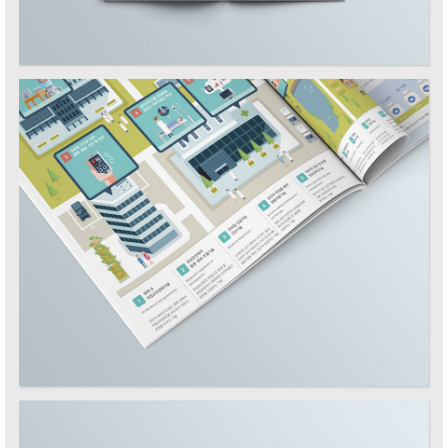
ALL
Isometric
Web
Print
Motion
Interactive
Others