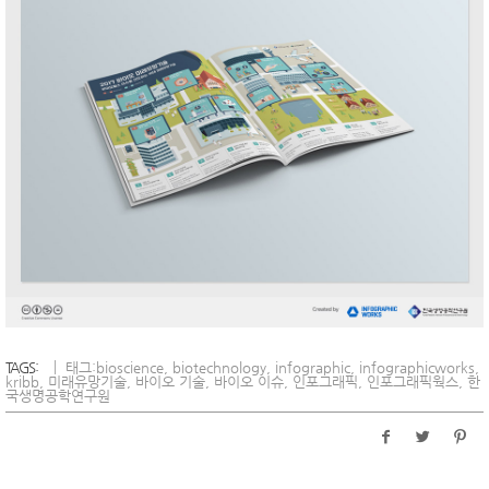
TAGS:
태그:
bioscience
,
biotechnology
,
infographic
,
infographicworks
,
kribb
,
미래유망기술
,
바이오 기술
,
바이오 이슈
,
인포그래픽
,
인포그래픽웍스
,
한
국생명공학연구원