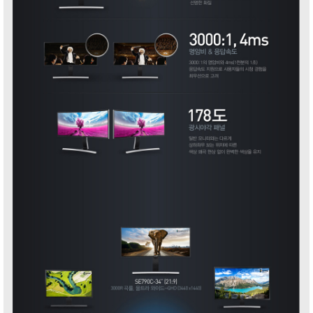
ALL
Isometric
Web
Print
Motion