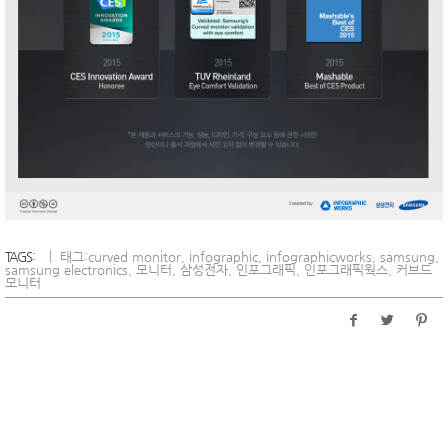
TAGS:
태그:
curved monitor
,
infographic
,
infographicworks
,
samsung
,
samsung electronics
,
모니터
,
삼성전자
,
인포그래픽
,
인포그래픽웍스
,
커브드
모니터