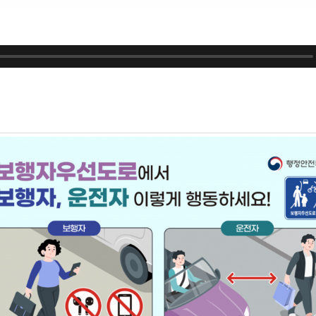
ALL
Isometric
Web
Print
Motion