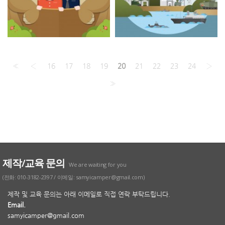
«
‹
16
17
18
19
20
21
22
23
24
›
»
제작/교육 문의
We are waiting for you
(전화: 010-3182-2397 / 이메일: samyicamper@gmail.com)
제작 및 교육 문의는 아래 이메일로 직접 연락 부탁드립니다.
Email.
samyicamper@gmail.com