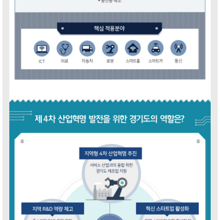
ALL
Isometric
Web
Print
Motion
Interactive
Others