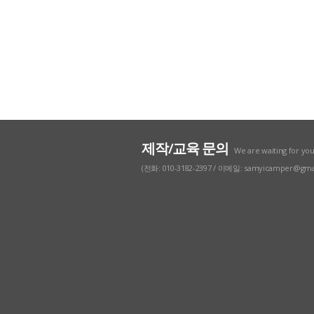
제작/교육 문의
We are waiting for yo
(전화: 010-3182-2397 / 이메일: samyicamper@gma